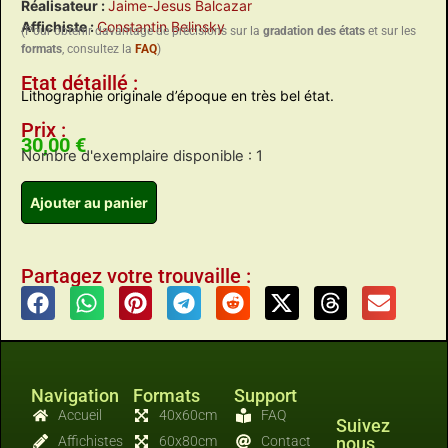
Réalisateur :
Jaime-Jesus Balcazar
Affichiste :
Constantin Belinsky
(Pour obtenir davantage de précisions sur la
gradation des états
et sur les
formats
, consultez la
FAQ
)
Etat détaillé :
Lithographie originale d’époque en très bel état.
Prix :
30,00
€
Nombre d'exemplaire disponible : 1
Ajouter au panier
Partagez votre trouvaille :
Navigation
Formats
Support
Accueil
40x60cm
FAQ
Suivez
Affichistes
60x80cm
Contact
nous