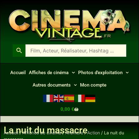
Accueil
Affiches de cinéma
Photos d’exploitation
Autres documents
Mon compte
0,00
€
La nuit du massacre
Accueil
/
Affiches de cinéma
/
Aventure / Action
/ La nuit du