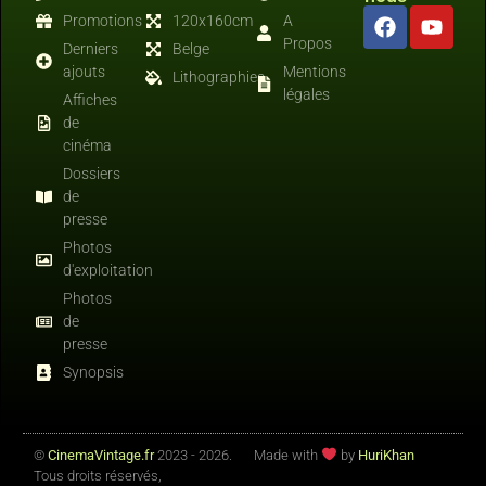
Promotions
120x160cm
A
Propos
Derniers
Belge
ajouts
Mentions
Lithographies
légales
Affiches
de
cinéma
Dossiers
de
presse
Photos
d'exploitation
Photos
de
presse
Synopsis
©
CinemaVintage.fr
2023 - 2026.
Made with
by
HuriKhan
Tous droits réservés,