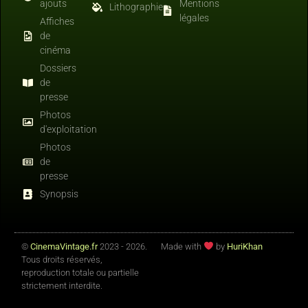
ajouts
Mentions
Lithographies
légales
Affiches
de
cinéma
Dossiers
de
presse
Photos
d'exploitation
Photos
de
presse
Synopsis
©
CinemaVintage.fr
2023 - 2026.
Made with
by
HuriKhan
Tous droits réservés,
reproduction totale ou partielle
strictement interdite.