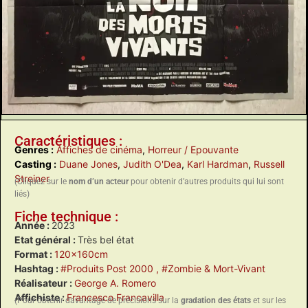
Caractéristiques :
Genres :
Affiches de cinéma
,
Horreur / Epouvante
Casting :
Duane Jones
,
Judith O'Dea
,
Karl Hardman
,
Russell
Streiner
(Cliquez sur le
nom d’un acteur
pour obtenir d’autres produits qui lui sont
liés)
Fiche technique :
Année :
2023
Etat général :
Très bel état
Format :
120x160cm
Hashtag :
#Produits Post 2000
, #Zombie & Mort-Vivant
Réalisateur :
George A. Romero
Affichiste :
Francesco Francavilla
(Pour obtenir davantage de précisions sur la
gradation des états
et sur les