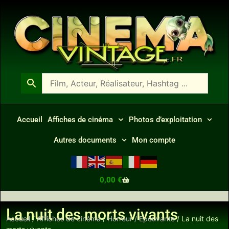
Accueil
Affiches de cinéma
Photos d’exploitation
Autres documents
Mon compte
0,00
€
La nuit des morts vivants
Accueil
/
Affiches de cinéma
/
Horreur / Epouvante
/ La nuit des