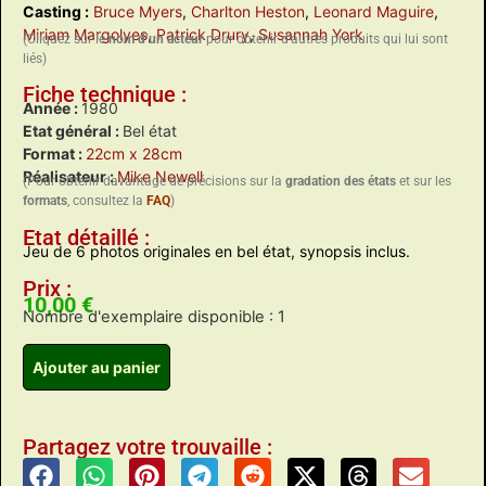
Casting :
Bruce Myers
,
Charlton Heston
,
Leonard Maguire
,
Miriam Margolyes
,
Patrick Drury
,
Susannah York
(Cliquez sur le
nom d’un acteur
pour obtenir d’autres produits qui lui sont
liés)
Fiche technique :
Année :
1980
Etat général :
Bel état
Format :
22cm x 28cm
Réalisateur :
Mike Newell
(Pour obtenir davantage de précisions sur la
gradation des états
et sur les
formats
, consultez la
FAQ
)
Etat détaillé :
Jeu de 6 photos originales en bel état, synopsis inclus.
Prix :
10,00
€
Nombre d'exemplaire disponible : 1
Ajouter au panier
Partagez votre trouvaille :