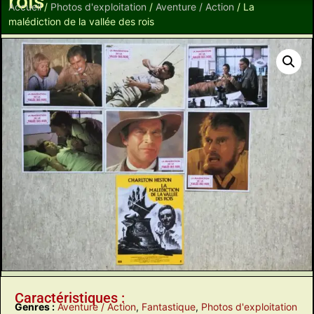
rois
Accueil
/
Photos d'exploitation
/
Aventure / Action
/ La
malédiction de la vallée des rois
Caractéristiques :
Genres :
Aventure / Action
,
Fantastique
,
Photos d'exploitation