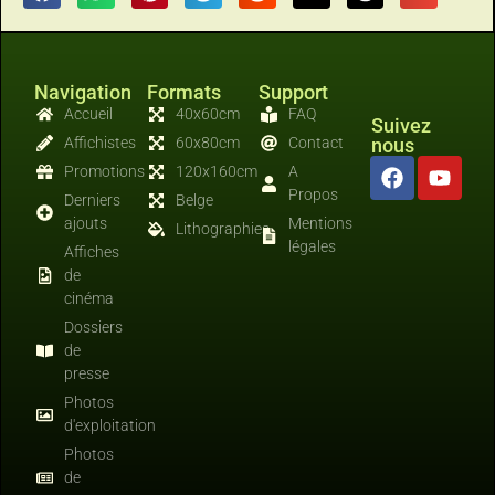
Navigation
Formats
Support
Accueil
40x60cm
FAQ
Suivez
Affichistes
60x80cm
Contact
nous
Promotions
120x160cm
A
Propos
Derniers
Belge
ajouts
Mentions
Lithographies
légales
Affiches
de
cinéma
Dossiers
de
presse
Photos
d'exploitation
Photos
de