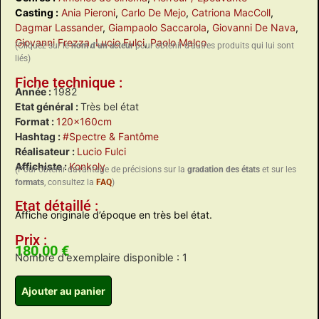
Casting :
Ania Pieroni
,
Carlo De Mejo
,
Catriona MacColl
,
Dagmar Lassander
,
Giampaolo Saccarola
,
Giovanni De Nava
,
Giovanni Frezza
,
Lucio Fulci
,
Paolo Malco
(Cliquez sur le
nom d’un acteur
pour obtenir d’autres produits qui lui sont
liés)
Fiche technique :
Année :
1982
Etat général :
Très bel état
Format :
120x160cm
Hashtag :
#Spectre & Fantôme
Réalisateur :
Lucio Fulci
Affichiste :
Konkoly
(Pour obtenir davantage de précisions sur la
gradation des états
et sur les
formats
, consultez la
FAQ
)
Etat détaillé :
Affiche originale d’époque en très bel état.
Prix :
180,00
€
Nombre d'exemplaire disponible : 1
Ajouter au panier