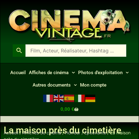
Accueil
Affiches de cinéma
Photos d’exploitation
Autres documents
Mon compte
0,00
€
La maison près du cimetière
Accueil
/
Affiches de cinéma
/
Horreur / Epouvante
/ La maison