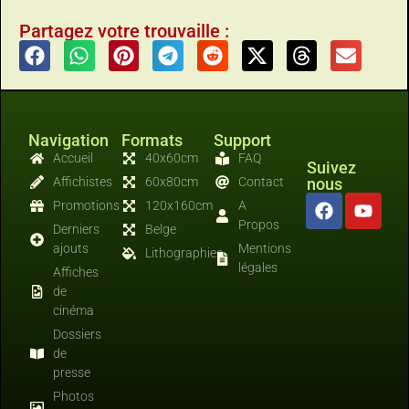
Partagez votre trouvaille :
Navigation
Formats
Support
Accueil
40x60cm
FAQ
Suivez
Affichistes
60x80cm
Contact
nous
Promotions
120x160cm
A
Propos
Derniers
Belge
ajouts
Mentions
Lithographies
légales
Affiches
de
cinéma
Dossiers
de
presse
Photos