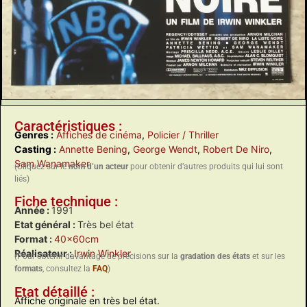
Caractéristiques :
Genres :
Affiches de cinéma
,
Policier / Thriller
Casting :
Annette Bening
,
George Wendt
,
Robert De Niro
,
Sam Wanamaker
(Cliquez sur le
nom d’un acteur
pour obtenir d’autres produits qui lui sont
liés)
Fiche technique :
Année :
1991
Etat général :
Très bel état
Format :
40x60cm
Réalisateur :
Irwin Winkler
(Pour obtenir davantage de précisions sur la
gradation des états
et sur les
formats
, consultez la
FAQ
)
Etat détaillé :
Affiche originale en très bel état.