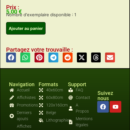
Prix :
5,00
€
Nombre d'exemplaire disponible : 1
Ajouter au panier
Partagez votre trouvaille :
Navigation
Formats
Support
Accueil
40x60cm
FAQ
Suivez
Affichistes
60x80cm
Contact
nous
Promotions
120x160cm
A
Propos
Derniers
Belge
ajouts
Mentions
Lithographies
légales
Affiches