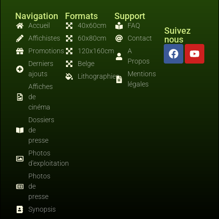
Navigation
Formats
Support
Accueil
40x60cm
FAQ
Suivez
Affichistes
60x80cm
Contact
nous
Promotions
120x160cm
A
Propos
Derniers
Belge
ajouts
Mentions
Lithographies
légales
Affiches
de
cinéma
Dossiers
de
presse
Photos
d'exploitation
Photos
de
presse
Synopsis