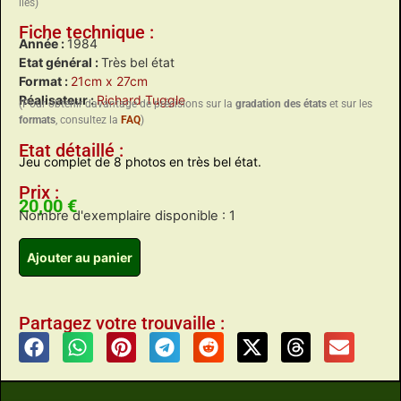
liés)
Fiche technique :
Année :
1984
Etat général :
Très bel état
Format :
21cm x 27cm
Réalisateur :
Richard Tuggle
(Pour obtenir davantage de précisions sur la
gradation des états
et sur les
formats
, consultez la
FAQ
)
Etat détaillé :
Jeu complet de 8 photos en très bel état.
Prix :
20,00
€
Nombre d'exemplaire disponible : 1
Ajouter au panier
Partagez votre trouvaille :