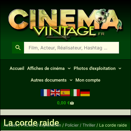
Accueil
Affiches de cinéma
Photos d’exploitation
Autres documents
Mon compte
0,00
€
La corde raide
Accueil
/
Photos d'exploitation
/
Policier / Thriller
/ La corde raide