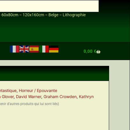
–
60x80cm
–
120x160cm
–
Belge
–
Lithographie
0,00
€
ntastique
,
Horreur / Epouvante
n Glover
,
David Warner
,
Graham Crowden
,
Kathryn
nir d’autres produits qui lui sont liés)