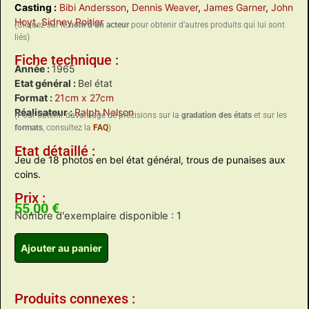
Casting :
Bibi Andersson
,
Dennis Weaver
,
James Garner
,
John
Hoyt
,
Sidney Poitier
(Cliquez sur le
nom d’un acteur
pour obtenir d’autres produits qui lui sont
liés)
Fiche technique :
Année :
1965
Etat général :
Bel état
Format :
21cm x 27cm
Réalisateur :
Ralph Nelson
(Pour obtenir davantage de précisions sur la
gradation des états
et sur les
formats
, consultez la
FAQ
)
Etat détaillé :
Jeu de 18 photos en bel état général, trous de punaises aux
coins.
Prix :
55,00
€
Nombre d'exemplaire disponible : 1
Ajouter au panier
Produits connexes :