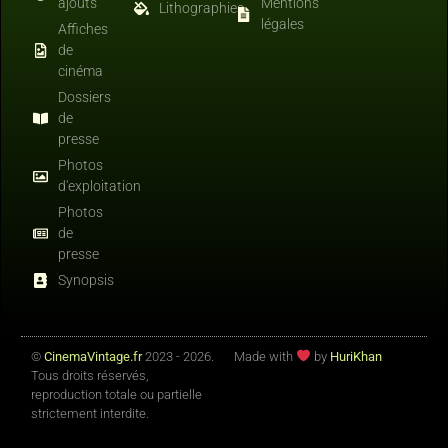
ajouts
Mentions
Lithographies
légales
Affiches
de
cinéma
Dossiers
de
presse
Photos
d'exploitation
Photos
de
presse
Synopsis
©
CinemaVintage.fr
2023 - 2026.
Made with
by
HuriKhan
Tous droits réservés,
reproduction totale ou partielle
strictement interdite.