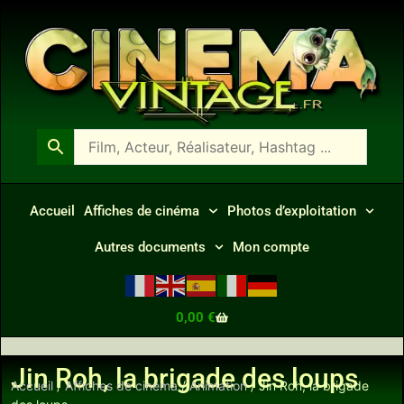
Accueil
Affiches de cinéma
Photos d’exploitation
Autres documents
Mon compte
0,00
€
Jin Roh, la brigade des loups
Accueil
/
Affiches de cinéma
/
Animation
/ Jin Roh, la brigade