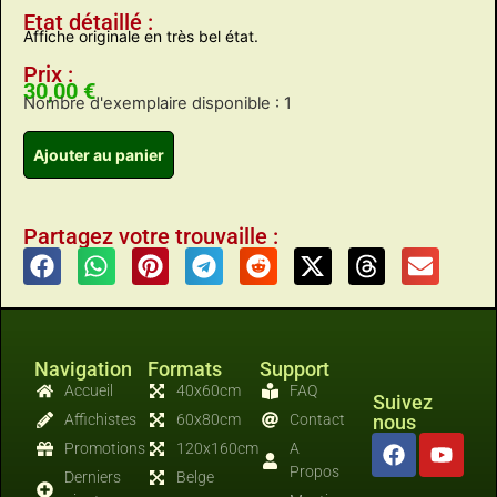
Etat détaillé :
Affiche originale en très bel état.
Prix :
30,00
€
Nombre d'exemplaire disponible : 1
Ajouter au panier
Partagez votre trouvaille :
Navigation
Formats
Support
Accueil
40x60cm
FAQ
Suivez
Affichistes
60x80cm
Contact
nous
Promotions
120x160cm
A
Propos
Derniers
Belge