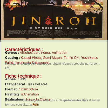
Caractéristiques :
Genres :
Affiches de cinéma
,
Animation
Casting :
Kousei Hirota
,
Sumi Mutoh
,
Tamio Oki
,
Yoshikatsu
Fujiki
,
Yoshisada Sakaguchi
(Cliquez sur le
nom d’un acteur
pour obtenir d’autres produits qui lui sont
liés)
Fiche technique :
Année :
1999
Etat général :
Très bel état
Format :
120x160cm
Hashtag :
#Animation
Réalisateur :
Hiroyuki Okiura
(Pour obtenir davantage de précisions sur la
gradation des états
et sur les
formats
, consultez la
FAQ
)