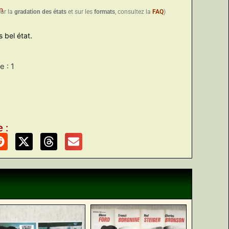
n
sur la
gradation des états
et sur les
formats
, consultez la
FAQ
)
 bel état.
 : 1
 :