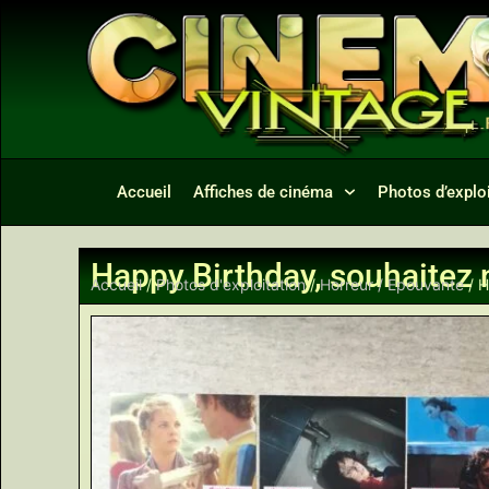
Accueil
Affiches de cinéma
Photos d’exploi
Happy Birthday, souhaitez n
Accueil
/
Photos d'exploitation
/
Horreur / Epouvante
/ H