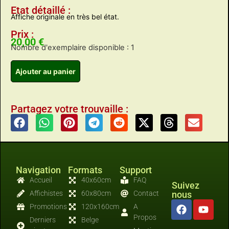
Etat détaillé :
Affiche originale en très bel état.
Prix :
20,00
€
Nombre d'exemplaire disponible : 1
Ajouter au panier
Partagez votre trouvaille :
Navigation
Formats
Support
Accueil
40x60cm
FAQ
Suivez
Affichistes
60x80cm
Contact
nous
Promotions
120x160cm
A
Propos
Derniers
Belge