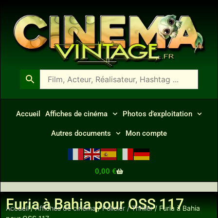
Accueil
Affiches de cinéma
Photos d’exploitation
Autres documents
Mon compte
0,00
€
Furia à Bahia pour OSS 117
Accueil
/
Affiches de cinéma
/
Policier / Thriller
/ Furia à Bahia