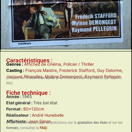
Caractéristiques :
Genres :
Affiches de cinéma
,
Policier / Thriller
Casting :
François Maistre
,
Frederick Stafford
,
Guy Delorme
,
Jacques Riberolles
,
Mylène Demongeot
,
Raymond Pellegrin
(Cliquez sur le
nom d’un acteur
pour obtenir d’autres produits qui lui sont
liés)
Fiche technique :
Année :
1965
Etat général :
Très bel état
Format :
80x120cm
Réalisateur :
André Hunebelle
Affichiste :
Jean Simon
(Pour obtenir davantage de précisions sur la
gradation des états
et sur les
formats
, consultez la
FAQ
)