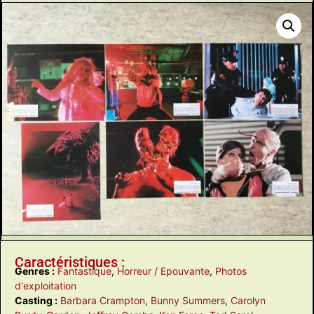
Caractéristiques :
Genres :
Fantastique
,
Horreur / Epouvante
,
Photos
d'exploitation
Casting :
Barbara Crampton
,
Bunny Summers
,
Carolyn