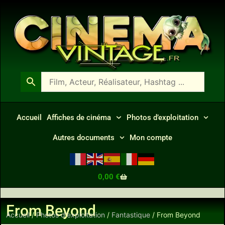
Accueil
Affiches de cinéma
Photos d’exploitation
Autres documents
Mon compte
0,00
€
From Beyond
Accueil
/
Photos d'exploitation
/
Fantastique
/ From Beyond