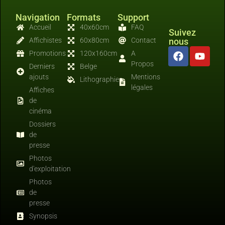
Navigation
Formats
Support
Accueil
40x60cm
FAQ
Suivez
Affichistes
60x80cm
Contact
nous
Promotions
120x160cm
A
Propos
Derniers
Belge
ajouts
Mentions
Lithographies
légales
Affiches
de
cinéma
Dossiers
de
presse
Photos
d'exploitation
Photos
de
presse
Synopsis