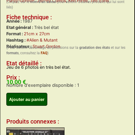
Purdy-Gordon
,
Jeffrey Combs
,
Ken Foree
,
Ted Sorel
(Cliquez sur le
nom d’un acteur
pour obtenir d’autres produits qui lui sont
liés)
Fiche technique :
Année :
1987
Etat général :
Très bel état
Format :
21cm x 27cm
Hashtag :
#Alien & Mutant
Réalisateur :
Stuart Gordon
(Pour obtenir davantage de précisions sur la
gradation des états
et sur les
formats
, consultez la
FAQ
)
Etat détaillé :
Jeu de 6 photos en très bel état.
Prix :
10,00
€
Nombre d'exemplaire disponible : 1
Ajouter au panier
Produits connexes :