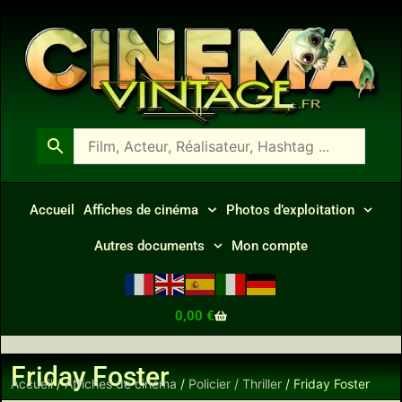
Accueil
Affiches de cinéma
Photos d’exploitation
Autres documents
Mon compte
0,00
€
Friday Foster
Accueil
/
Affiches de cinéma
/
Policier / Thriller
/ Friday Foster