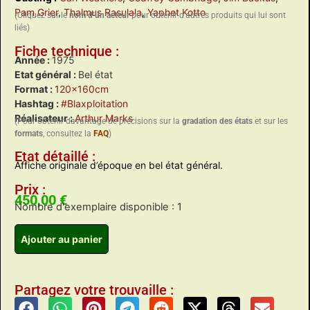
Pam Grier
,
Thalmus Rasulala
,
Yaphet Kotto
(Cliquez sur le
nom d’un acteur
pour obtenir d’autres produits qui lui sont
liés)
Fiche technique :
Année :
1975
Etat général :
Bel état
Format :
120x160cm
Hashtag :
#Blaxploitation
Réalisateur :
Arthur Marks
(Pour obtenir davantage de précisions sur la
gradation des états
et sur les
formats
, consultez la
FAQ
)
Etat détaillé :
Affiche originale d’époque en bel état général.
Prix :
450,00
€
Nombre d'exemplaire disponible : 1
Ajouter au panier
Partagez votre trouvaille :