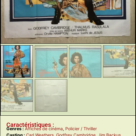
Caractéristiques :
Genres :
Affiches de cinéma
,
Policier / Thriller
Casting :
Carl Weathers
,
Godfrey Cambridge
,
Jim Backus
,