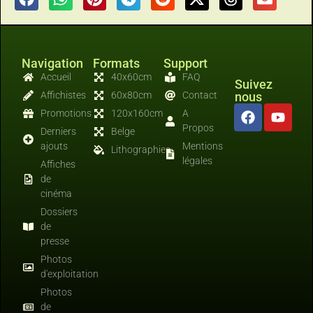
Navigation
Formats
Support
Accueil
40x60cm
FAQ
Suivez
Affichistes
60x80cm
Contact
nous
Promotions
120x160cm
A
Propos
Derniers
Belge
ajouts
Mentions
Lithographies
légales
Affiches
de
cinéma
Dossiers
de
presse
Photos
d'exploitation
Photos
de