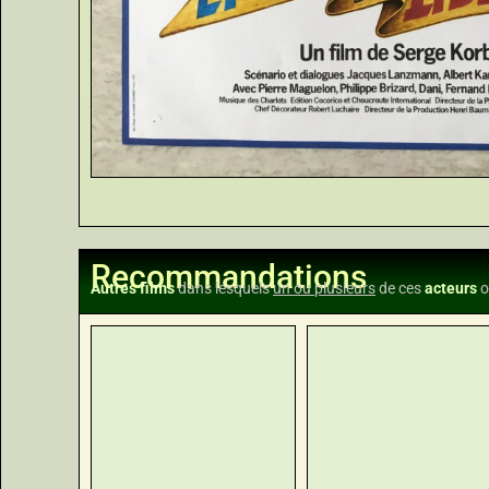
Recommandations
Autres films
dans lesquels
un ou plusieurs
de ces
acteurs
o