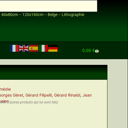
–
60x80cm
–
120x160cm
–
Belge
–
Lithographie
0,00
€
médie
eorges Géret
,
Gérard Filipelli
,
Gérard Rinaldi
,
Jean
uelon
nir d’autres produits qui lui sont liés)