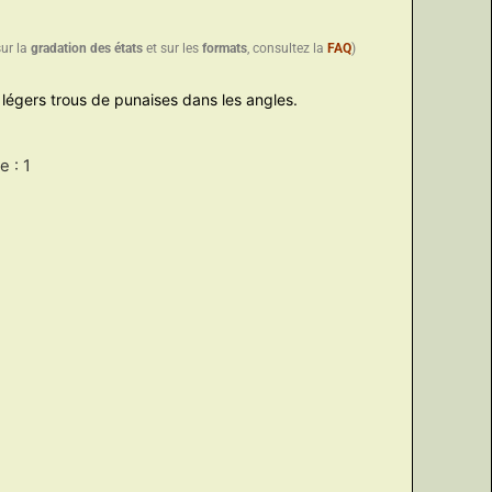
sur la
gradation des états
et sur les
formats
, consultez la
FAQ
)
t, légers trous de punaises dans les angles.
 : 1