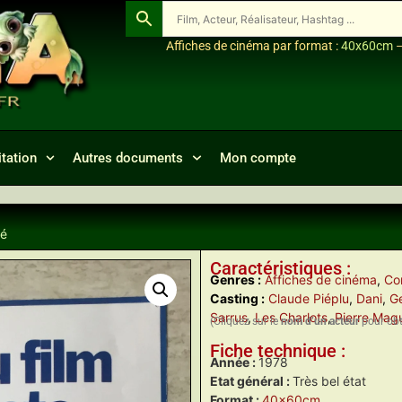
Affiches de cinéma par format :
40x60cm
tation
Autres documents
Mon compte
té
Caractéristiques :
Genres :
Affiches de cinéma
,
Co
Casting :
Claude Piéplu
,
Dani
,
G
Sarrus
,
Les Charlots
,
Pierre Mag
(Cliquez sur le
nom d’un acteur
pour obte
Fiche technique :
Année :
1978
Etat général :
Très bel état
Format :
40x60cm