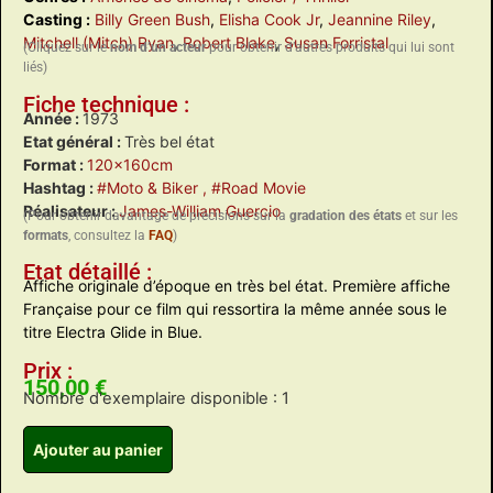
Casting :
Billy Green Bush
,
Elisha Cook Jr
,
Jeannine Riley
,
Mitchell (Mitch) Ryan
,
Robert Blake
,
Susan Forristal
(Cliquez sur le
nom d’un acteur
pour obtenir d’autres produits qui lui sont
liés)
Fiche technique :
Année :
1973
Etat général :
Très bel état
Format :
120x160cm
Hashtag :
#Moto & Biker
, #Road Movie
Réalisateur :
James-William Guercio
(Pour obtenir davantage de précisions sur la
gradation des états
et sur les
formats
, consultez la
FAQ
)
Etat détaillé :
Affiche originale d’époque en très bel état. Première affiche
Française pour ce film qui ressortira la même année sous le
titre Electra Glide in Blue.
Prix :
150,00
€
Nombre d'exemplaire disponible : 1
Ajouter au panier