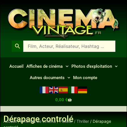
Accueil
Affiches de cinéma
Photos d’exploitation
Autres documents
Mon compte
0,00
€
Dérapage controlé
Accueil
/
Affiches de cinéma
/
Policier / Thriller
/ Dérapage