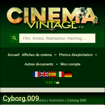
Accueil
Affiches de cinéma
Photos d’exploitation
Autres documents
Mon compte
0,00
€
Cyborg 009
Accueil
/
Affiches de cinéma
/
Animation
/ Cyborg 009