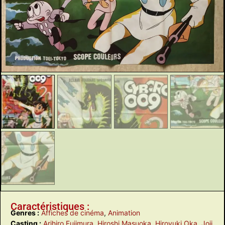
Caractéristiques :
Genres :
Affiches de cinéma
,
Animation
Casting :
Arihiro Fujimura
,
Hiroshi Masuoka
,
Hiroyuki Oka
,
Joji