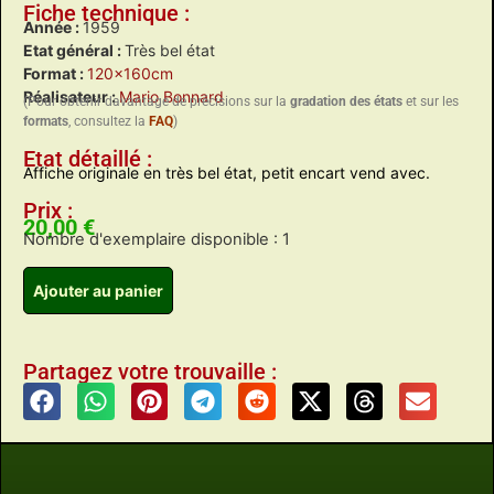
Fiche technique :
Année :
1959
Etat général :
Très bel état
Format :
120x160cm
Réalisateur :
Mario Bonnard
(Pour obtenir davantage de précisions sur la
gradation des états
et sur les
formats
, consultez la
FAQ
)
Etat détaillé :
Affiche originale en très bel état, petit encart vend avec.
Prix :
20,00
€
Nombre d'exemplaire disponible : 1
Ajouter au panier
Partagez votre trouvaille :