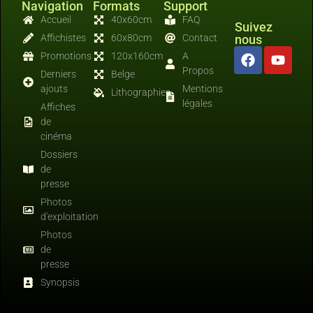
Navigation
Formats
Support
Accueil
40x60cm
FAQ
Suivez
Affichistes
60x80cm
Contact
nous
Promotions
120x160cm
A
Propos
Derniers
Belge
ajouts
Mentions
Lithographies
légales
Affiches
de
cinéma
Dossiers
de
presse
Photos
d'exploitation
Photos
de
presse
Synopsis