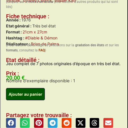
Spacek
,
Sydney Lassick
,
William Katt
(Cliquez sur le
nom d’un acteur
pour obtenir d’autres produits qui lui sont
liés)
Fiche technique :
Année :
1976
Etat général :
Très bel état
Format :
21cm x 27cm
Hashtag :
#Diable & Démon
Réalisateur :
Brian de Palma
(Pour obtenir davantage de précisions sur la
gradation des états
et sur les
formats
, consultez la
FAQ
)
Etat détaillé :
Jeu complet de 7 photos originales d’époque en très bel état.
Prix :
20,00
€
Nombre d'exemplaire disponible : 1
Ajouter au panier
Partagez votre trouvaille :