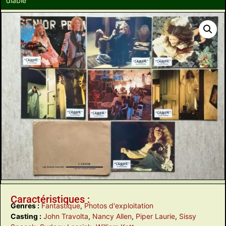
diable
Caractéristiques :
Genres :
Fantastique
,
Photos d'exploitation
Casting :
John Travolta
,
Nancy Allen
,
Piper Laurie
,
Sissy