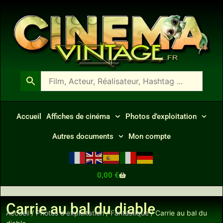
Accueil
Affiches de cinéma
Photos d’exploitation
Autres documents
Mon compte
0,00
€
Carrie au bal du diable
Accueil
/
Photos d'exploitation
/
Fantastique
/ Carrie au bal du