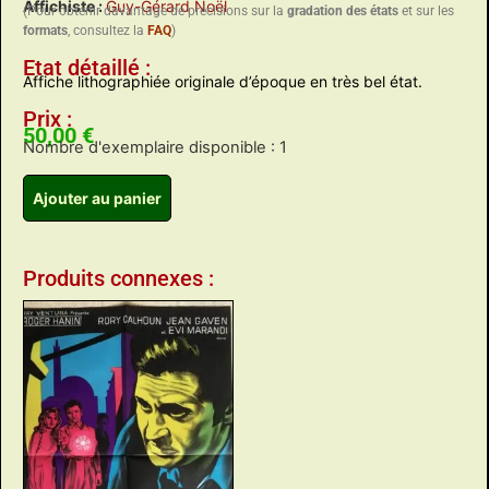
Affichiste :
Guy-Gérard Noël
(Pour obtenir davantage de précisions sur la
gradation des états
et sur les
formats
, consultez la
FAQ
)
Etat détaillé :
Affiche lithographiée originale d’époque en très bel état.
Prix :
50,00
€
Nombre d'exemplaire disponible : 1
Ajouter au panier
Produits connexes :