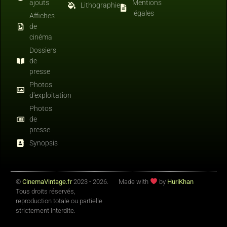
ajouts
Mentions
Lithographies
légales
Affiches
de
cinéma
Dossiers
de
presse
Photos
d'exploitation
Photos
de
presse
Synopsis
©
CinemaVintage.fr
2023 - 2026.
Made with
by
HuriKhan
Tous droits réservés,
reproduction totale ou partielle
strictement interdite.