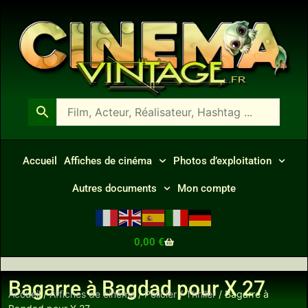
Accueil
Affiches de cinéma
Photos d’exploitation
Autres documents
Mon compte
0,00
€
Bagarre à Bagdad pour X 27
Accueil
/
Affiches de cinéma
/
Policier / Thriller
/ Bagarre à