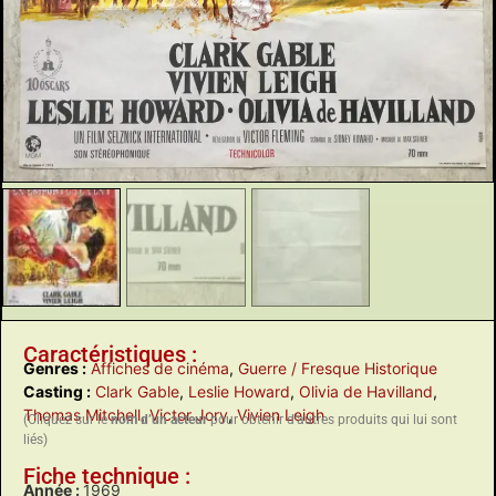
Caractéristiques :
Genres :
Affiches de cinéma
,
Guerre / Fresque Historique
Casting :
Clark Gable
,
Leslie Howard
,
Olivia de Havilland
,
Thomas Mitchell
,
Victor Jory
,
Vivien Leigh
(Cliquez sur le
nom d’un acteur
pour obtenir d’autres produits qui lui sont
liés)
Fiche technique :
Année :
1969