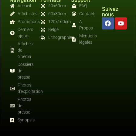
Accueil
40x60cm
FAQ
Suivez
Affichistes
60x80cm
Contact
nous
Promotions
120x160cm
A
Propos
Derniers
Belge
ajouts
Mentions
Lithographies
légales
Affiches
de
cinéma
Dossiers
de
presse
Photos
d'exploitation
Photos
de
presse
Synopsis