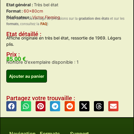
Etat général :
Très bel état
Format :
60x80cm
Réalisateur :
Victor Fleming
(Pour obtenir davantage de précisions sur la
gradation des états
et sur les
formats
, consultez la
FAQ
)
Etat détaillé :
Affiche originale en très bel état, ressortie de 1969. Légers
plis.
Prix :
85,00
€
Nombre d'exemplaire disponible : 1
Ajouter au panier
Partagez votre trouvaille :
Navigation
Formats
Support