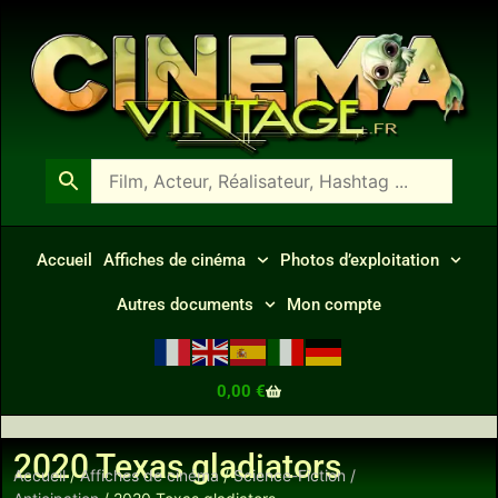
Accueil
Affiches de cinéma
Photos d’exploitation
Autres documents
Mon compte
0,00
€
2020 Texas gladiators
Accueil
/
Affiches de cinéma
/
Science-Fiction /