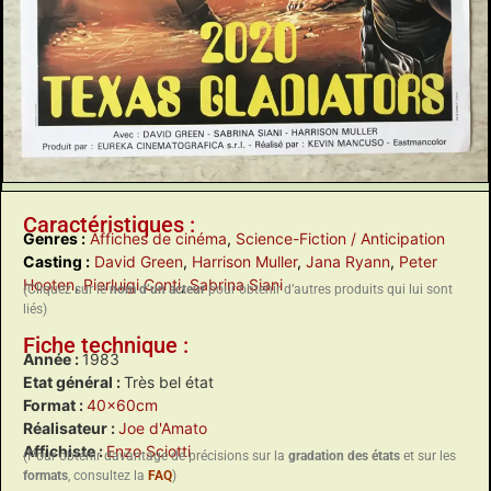
Caractéristiques :
Genres :
Affiches de cinéma
,
Science-Fiction / Anticipation
Casting :
David Green
,
Harrison Muller
,
Jana Ryann
,
Peter
Hooten
,
Pierluigi Conti
,
Sabrina Siani
(Cliquez sur le
nom d’un acteur
pour obtenir d’autres produits qui lui sont
liés)
Fiche technique :
Année :
1983
Etat général :
Très bel état
Format :
40x60cm
Réalisateur :
Joe d'Amato
Affichiste :
Enzo Sciotti
(Pour obtenir davantage de précisions sur la
gradation des états
et sur les
formats
, consultez la
FAQ
)