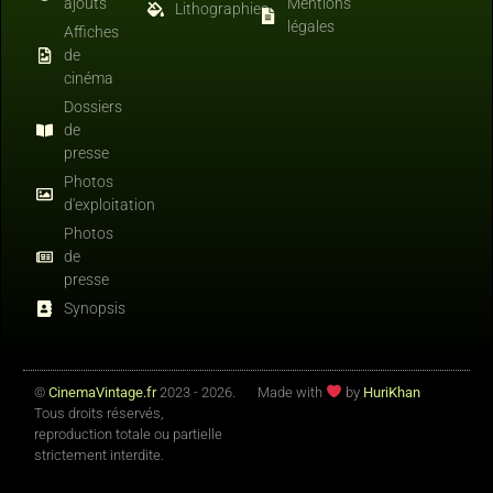
ajouts
Mentions
Lithographies
légales
Affiches
de
cinéma
Dossiers
de
presse
Photos
d'exploitation
Photos
de
presse
Synopsis
©
CinemaVintage.fr
2023 - 2026.
Made with
by
HuriKhan
Tous droits réservés,
reproduction totale ou partielle
strictement interdite.