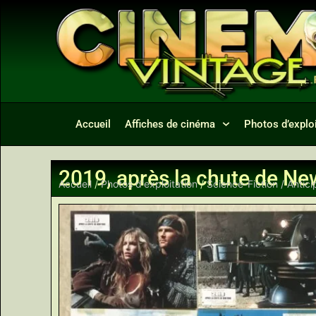
Accueil
Affiches de cinéma
Photos d’exploi
2019, après la chute de Ne
Accueil
/
Photos d'exploitation
/
Science-Fiction / Antici