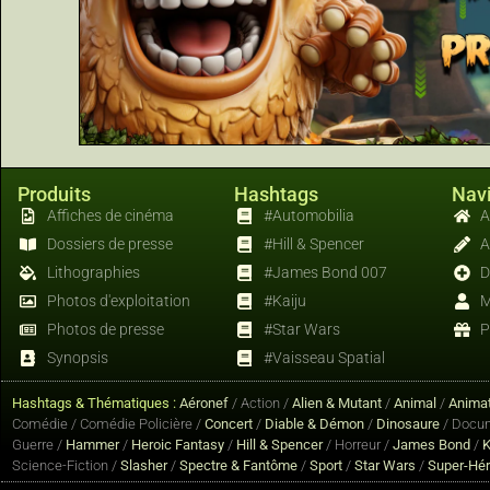
Produits
Hashtags
Navi
Affiches de cinéma
#Automobilia
A
Dossiers de presse
#Hill & Spencer
A
Lithographies
#James Bond 007
D
Photos d'exploitation
#Kaiju
M
Photos de presse
#Star Wars
P
Synopsis
#Vaisseau Spatial
Hashtags & Thématiques :
Aéronef
/ Action /
Alien & Mutant
/
Animal
/
Animat
Comédie / Comédie Policière /
Concert
/
Diable & Démon
/
Dinosaure
/ Docum
Guerre /
Hammer
/
Heroic Fantasy
/
Hill & Spencer
/ Horreur /
James Bond
/
K
Science-Fiction /
Slasher
/
Spectre & Fantôme
/
Sport
/
Star Wars
/
Super-Hé