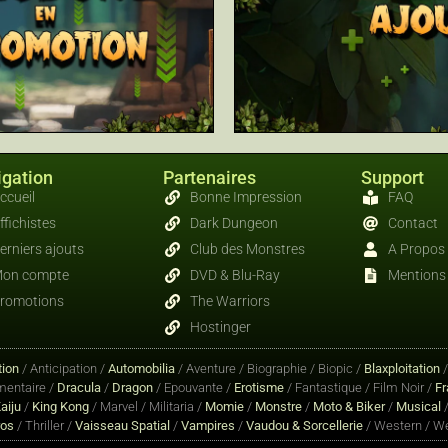
gation
Partenaires
Support
ccueil
Bonne Impression
FAQ
ffichistes
Dark Dungeon
Contact
erniers ajouts
Club des Monstres
A Propos
on compte
DVD & Blu-Ray
Mentions 
romotions
The Warriors
Hostinger
ion
/ Anticipation /
Automobilia
/ Aventure / Biographie / Biopic /
Blaxploitation
entaire /
Dracula
/
Dragon
/ Epouvante /
Erotisme
/ Fantastique / Film Noir /
Fr
aiju
/
King Kong
/ Marvel / Militaria /
Momie
/
Monstre
/
Moto & Biker
/
Musical
/
ros
/ Thriller /
Vaisseau Spatial
/
Vampires
/
Vaudou & Sorcellerie
/ Western / We