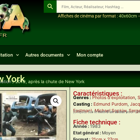
Affiches de cinéma par format :
40x60cm
tation
Autres documents
Mon compte
w York
pation
/ 2019, après la chute de New York
Caractéristiques :
Genres :
Photos d'exploitation
,
S
Casting :
Edmund Purdom
,
Jacq
Eastman)
,
Michael Sopkiw
,
Serge
(Cliquez sur le
nom d’un acteur
pour obte
Fiche technique :
Année :
1983
Etat général :
Moyen
Format :
21cm x 27cm