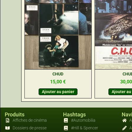
CHUD
CHU
15,00
€
30,0
Ajouter au panier
Ajouter au
Produits
Hashtags
Navi
Affiches de cinéma
#Automobilia
A
Dossiers de presse
#Hill & Spencer
A