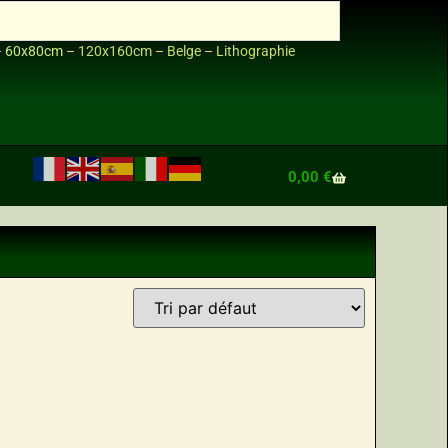
–
60x80cm
–
120x160cm
–
Belge
–
Lithographie
0,00
€