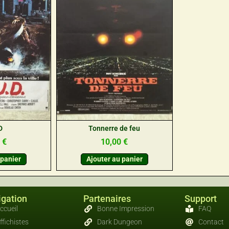
D
Tonnerre de feu
0
€
10,00
€
 panier
Ajouter au panier
gation
Partenaires
Support
ccueil
Bonne Impression
FAQ
ffichistes
Dark Dungeon
Contact